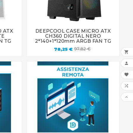
O ATX
DEEPCOOL CASE MICRO ATX




TE
CH360 DIGITAL NERO
N TG
2*140+1*120mm ARGB FAN TG
78,25 €
97,82 €




