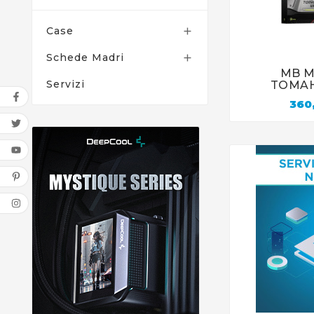
Case

Schede Madri

MB M

Servizi
TOMAH
360,