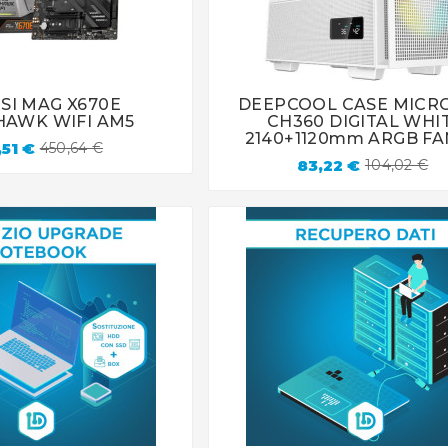
SI MAG X670E
DEEPCOOL CASE MICR







AWK WIFI AM5
CH360 DIGITAL WHI
2140+1120mm ARGB FA
51 €
450,64 €
83,22 €
104,02 €