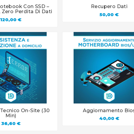
otebook Con SSD –
Recupero Dati







, Zero Perdita Di Dati
50,00 €
120,00 €
 Tecnico On-Site (30
Aggiornamento Bio







Min)
40,00 €
36,60 €