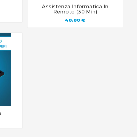
Assistenza Informatica In




Remoto (30 Min)
40,00 €
s