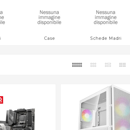
i
Case
Schede Madri