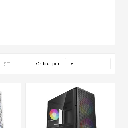

Ordina per: