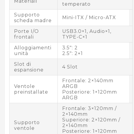
Materiali
temperato
Supporto
Mini-ITX / Micro-ATX
scheda madre
Porte I/O
USB3.0×1, Audio×1,
frontali
TYPE-C×1
Alloggiamenti
3.5": 2
unità
2.5": 2+1
Slot di
4 Slot
espansione
Frontale: 2×140mm
Ventole
ARGB
preinstallate
Posteriore: 1×120mm
ARGB
Frontale: 3×120mm /
2×140mm
Superiore: 2×120mm /
Supporto
2×140mm
ventole
Posteriore: 1×120mm