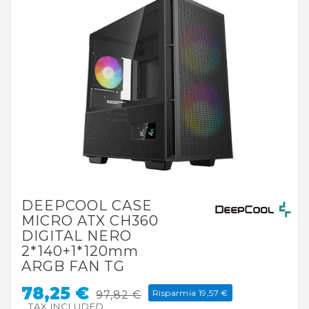
DEEPCOOL CASE
MICRO ATX CH360
DIGITAL NERO
2*140+1*120mm
ARGB FAN TG
78,25 €
Risparmia 19,57 €
97,82 €
TAX INCLUDED